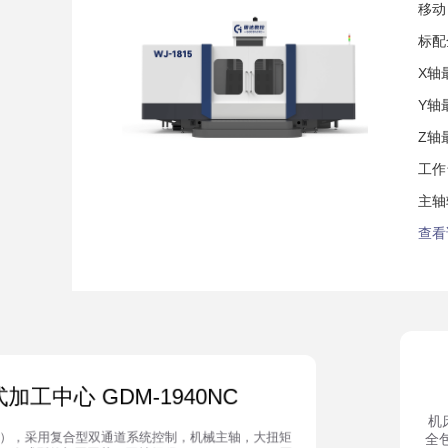
移动
标配
X轴
Y轴
Z轴
工作
主轴转
查看
加工中心 GDM-1940NC
机
），采用复合型双通道系统控制，机械主轴，大扭矩
全包