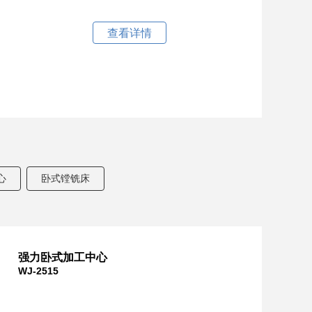
查看详情
心
卧式镗铣床
强力卧式加工中心
WJ-2515
W