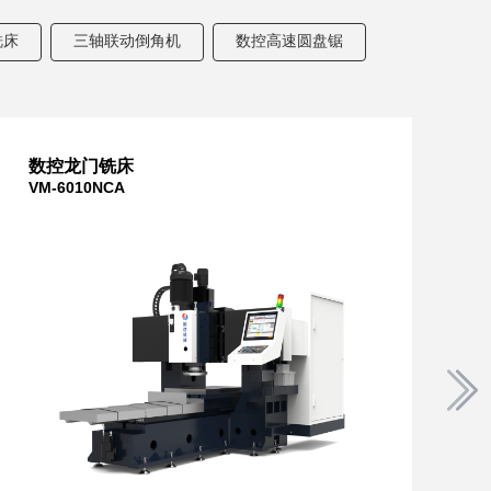
铣床
三轴联动倒角机
数控高速圆盘锯
数控龙门铣床
VM-6010NCA
V